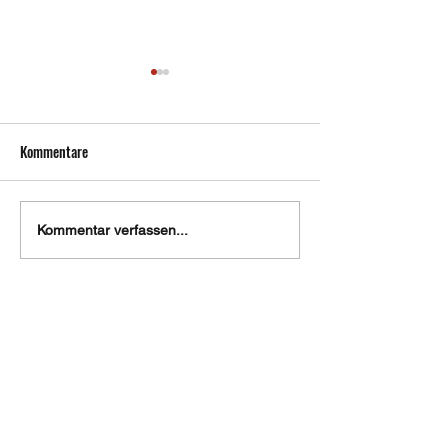
Kommentare
+++ Pokal - Final Four in
+++ Bezirksranglis
Kommentar verfassen...
Oberbrüden +++
+++